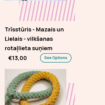
Trīsstūris - Mazais un
Lielais - vilkšanas
rotaļlieta suņiem
€13,00
See Options