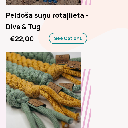
Peldoša suņu rotaļlieta -
Dive & Tug
€22,00
See Options