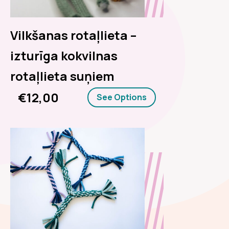
Vilkšanas rotaļlieta –
izturīga kokvilnas
rotaļlieta suņiem
€12,00
See Options