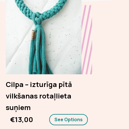
Cilpa – izturīga pītā
vilkšanas rotaļlieta
suņiem
€13,00
See Options