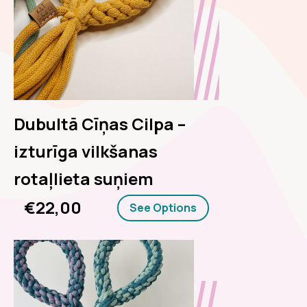
Dubultā Cīņas Cilpa –
izturīga vilkšanas
rotaļlieta suņiem
€22,00
See Options