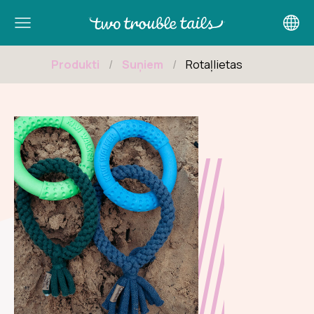
Logo
Produkti
Suņiem
Rotaļlietas