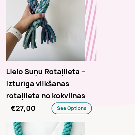
Lielo Suņu Rotaļlieta –
izturīga vilkšanas
rotaļlieta no kokvilnas
€27,00
See Options