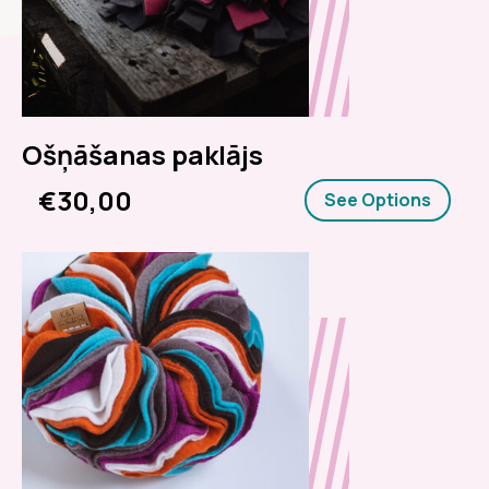
Ošņāšanas paklājs
€30,00
See Options