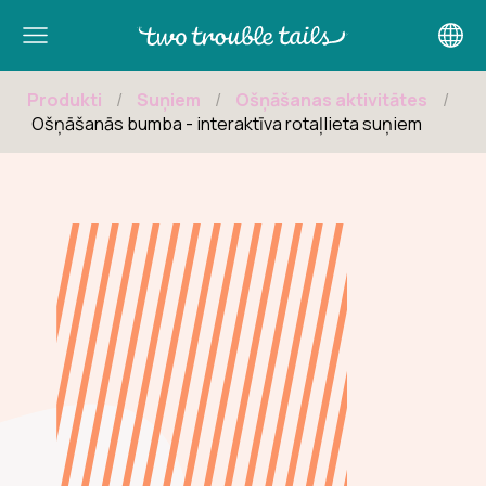
Logo
Produkti
Suņiem
Ošņāšanas aktivitātes
Ošņāšanās bumba - interaktīva rotaļlieta suņiem