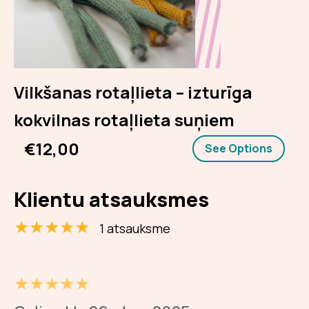
Vilkšanas rotaļlieta – izturīga
kokvilnas rotaļlieta suņiem
€12,00
See Options
Klientu atsauksmes
★★★★★
1 atsauksme
★★★★★