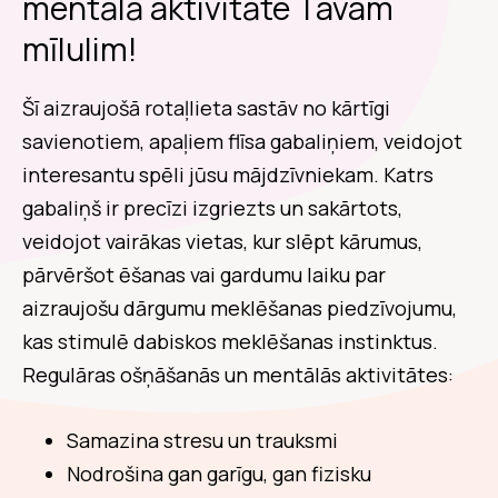
mentālā aktivitāte Tavam
mīlulim!
Šī aizraujošā rotaļlieta sastāv no kārtīgi
savienotiem, apaļiem flīsa gabaliņiem, veidojot
interesantu spēli jūsu mājdzīvniekam. Katrs
gabaliņš ir precīzi izgriezts un sakārtots,
veidojot vairākas vietas, kur slēpt kārumus,
pārvēršot ēšanas vai gardumu laiku par
aizraujošu dārgumu meklēšanas piedzīvojumu,
kas stimulē dabiskos meklēšanas instinktus.
Regulāras ošņāšanās un mentālās aktivitātes:
Samazina stresu un trauksmi
Nodrošina gan garīgu, gan fizisku