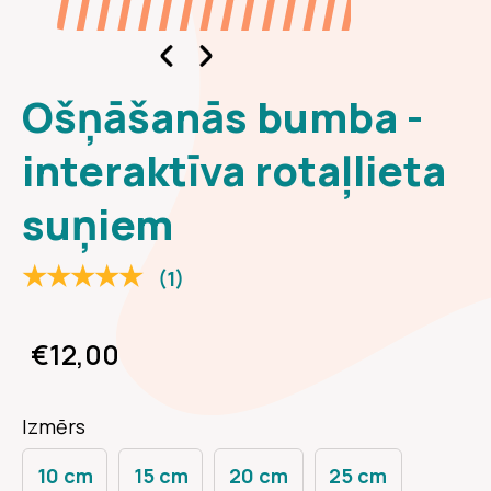
Ošņāšanās bumba -
interaktīva rotaļlieta
suņiem
★★★★★
(1)
€12,00
Izmērs
10 cm
15 cm
20 cm
25 cm