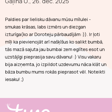
Gaļina U., 26. dec. 2025
Paldies par lielisku dāvanu mūsu mīlulei -
smukas krāsas, labs izmērs un diezgan
izturīga(ko ar Doroteju pārbaudījām :)). Ir ļoti
mīļi ka pievienojāt arī našķīšus ko salikt bumbā,
tās mazā sajuta jau bumbai zem eglītes esot un
uzstājīgi pieprasija savu dāvanu! :) Visu vakaru
bija aizņemta, jo izpildot uzdevumu nāca klāt un
bāza bumbu mums rokās pieprasot vēl. Noteikti
iesaku! ;)