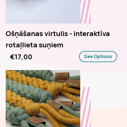
Ošņāšanas virtulis - interaktīva
rotaļlieta suņiem
€17,00
See Options