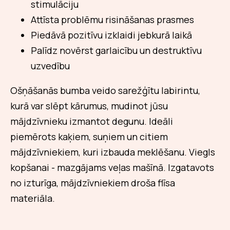
stimulāciju
Attīsta problēmu risināšanas prasmes
Piedāvā pozitīvu izklaidi jebkurā laikā
Palīdz novērst garlaicību un destruktīvu
uzvedību
Ošņāšanās bumba veido sarežģītu labirintu,
kurā var slēpt kārumus, mudinot jūsu
mājdzīvnieku izmantot degunu. Ideāli
piemērots kaķiem, suņiem un citiem
mājdzīvniekiem, kuri izbauda meklēšanu. Viegls
kopšanai - mazgājams veļas mašīnā. Izgatavots
no izturīga, mājdzīvniekiem droša flīsa
materiāla.